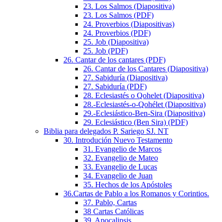
23. Los Salmos (Diapositiva)
23. Los Salmos (PDF)
24. Proverbios (Diapositivas)
24. Proverbios (PDF)
25. Job (Diapositiva)
25. Job (PDF)
26. Cantar de los cantares (PDF)
26. Cantar de los Cantares (Diapositiva)
27. Sabiduría (Diapositiva)
27. Sabiduría (PDF)
28. Eclesiastés o Qohelet (Diapositiva)
28.-Eclesiastés-o-Qohélet (Diapositiva)
29.-Eclesiástico-Ben-Sira (Diapositiva)
29. Eclesiástico (Ben Sira) (PDF)
Biblia para delegados P. Sariego SJ. NT
30. Introdución Nuevo Testamento
31. Evangelio de Marcos
32. Evangelio de Mateo
33. Evangelio de Lucas
34. Evangelio de Juan
35. Hechos de los Apóstoles
36.Cartas de Pablo a los Romanos y Corintios.
37. Pablo, Cartas
38 Cartas Católicas
39. Apocalipsis