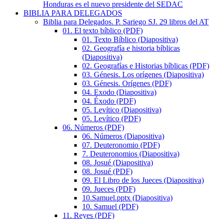
Honduras es el nuevo presidente del SEDAC
BIBLIA PARA DELEGADOS
Biblia para Delegados. P. Sariego SJ. 29 libros del AT
01. El texto bíblico (PDF)
01. Texto Bíblico (Diapositiva)
02. Geografía e historia bíblicas
(Diapositiva)
02. Geografías e Historias bíblicas (PDF)
03. Génesis. Los orígenes (Diapositiva)
03. Génesis. Orígenes (PDF)
04. Exodo (Diapositiva)
04. Éxodo (PDF)
05. Levítico (Diapositiva)
05. Levítico (PDF)
06. Números (PDF)
06. Números (Diapositiva)
07. Deuteronomio (PDF)
7. Deuteronomios (Diapositiva)
08. Josué (Diapositiva)
08. Josué (PDF)
09. El Libro de los Jueces (Diapositiva)
09. Jueces (PDF)
10.Samuel.pptx (Diapositiva)
10. Samuel (PDF)
11. Reyes (PDF)