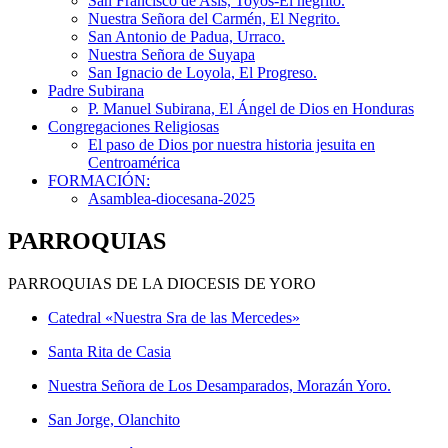
San Francisco de Asís, Toyos-El negrito.
Nuestra Señora del Carmén, El Negrito.
San Antonio de Padua, Urraco.
Nuestra Señora de Suyapa
San Ignacio de Loyola, El Progreso.
Padre Subirana
P. Manuel Subirana, El Ángel de Dios en Honduras
Congregaciones Religiosas
El paso de Dios por nuestra historia jesuita en
Centroamérica
FORMACIÓN:
Asamblea-diocesana-2025
PARROQUIAS
PARROQUIAS DE LA DIOCESIS DE YORO
Catedral «Nuestra Sra de las Mercedes»
Santa Rita de Casia
Nuestra Señora de Los Desamparados, Morazán Yoro.
San Jorge, Olanchito