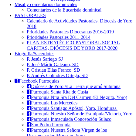
Misal y comentarios dominicales
Comentarios de la Eucaristía dominical
PASTORALES
Calendario de Actividades Pastorales, Diócesis de Yoro,
2018
Prioridades Pastorales Diocesanas 2016-2019
Prioridades Pastorales 2011-2014
PLAN ESTRATÉGICO PASTORAL SOCIAL
CARITAS, DIÓCESIS DE YORO 2017-2020
Biografía/Sacerdotes
P. Jesús Sariego SJ
P. José Mártir Galeano, SD
P. Cristian Elías Franco, SD
P. Andrés Colindres Ortega, SD
Facebook Parroquias
Diócesis de Yoro //La Tierra que amó Subirana
Parroquia Santa Rita de Casia
Parroquia Ntra Sra Del Carmen (El Negrito, Yoro)
Parroquia Las Mercedes
Parroquia Santiago Apóstol, Yoro, Honduras.
Parroquia Nuestro Señor de Esquipula/Victoria, Yoro
Parroquia Inmaculada Concepción Sulaco
San Pedro Parroquia
Parroquia Nuestra Señora Virgen de los
Desamparados Morazan, Yoro.