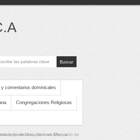
C.A
Buscar
 y comentarios dominicales
ana
Congregaciones Religiosas
ntacto y comunicación con Dios, a