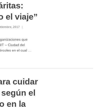
áritas:
 el viaje”
ptiembre, 2017
rganizaciones que
IT – Ciudad del
ércoles en el cual …
ara cuidar
 según el
o en la