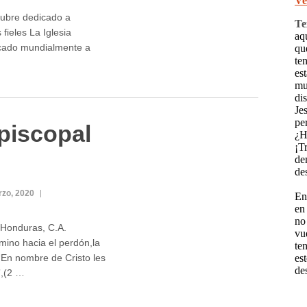
ctubre dedicado a
 fieles La Iglesia
icado mundialmente a
piscopal
rzo, 2020
 Honduras, C.A.
no hacia el perdón,la
d “En nombre de Cristo les
”,(2 …