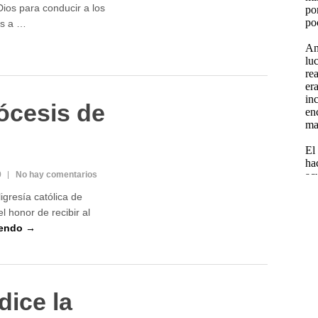
Dios para conducir a los
es a …
ócesis de
9
No hay comentarios
ligresía católica de
l honor de recibir al
yendo →
dice la