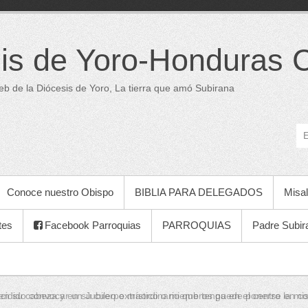
is de Yoro-Honduras 
web de la Diócesis de Yoro, La tierra que amó Subirana
Conoce nuestro Obispo
BIBLIA PARA DELEGADOS
Misal
tes
Facebook Parroquias
PARROQUIAS
Padre Subir
 en su cabeza y en su cuerpo místico o miembros puede ponerse en co