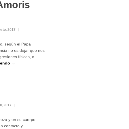
Amoris
sto, 2017
io, según el Papa
ncia no es dejar que nos
resiones físicas, o
yendo →
il, 2017
beza y en su cuerpo
n contacto y