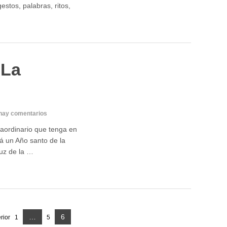
stos, palabras, ritos,
 La
hay comentarios
raordinario que tenga en
rá un Año santo de la
luz de la …
Página
…
6
rior
1
5
Página
Página