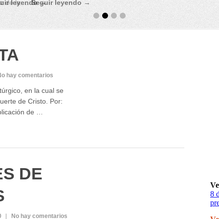
uir leyendo →
TA
No hay comentarios
úrgico, en la cual se
uerte de Cristo. Por:
plicación de …
ES DE
S
0
No hay comentarios