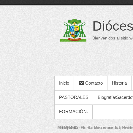
Saltar
al
contenido
Dióces
Bienvenidos al sitio 
MENÚ PRINCIPAL
Inicio
Contacto
Historia
PASTORALES
Biografía/Sacerdo
FORMACIÓN:
LITURGIA
:
Es el modo como la Iglesia