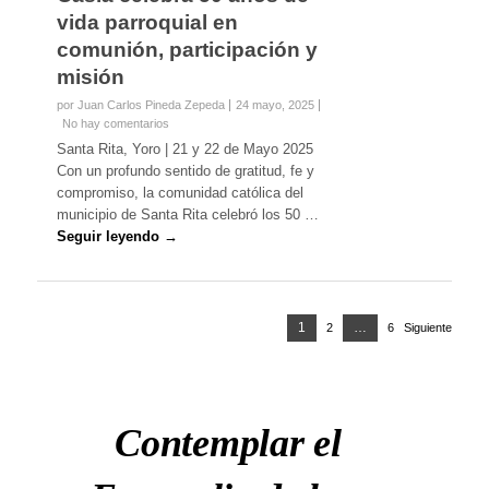
vida parroquial en
comunión, participación y
misión
por Juan Carlos Pineda Zepeda
24 mayo, 2025
No hay comentarios
Santa Rita, Yoro | 21 y 22 de Mayo 2025
Con un profundo sentido de gratitud, fe y
compromiso, la comunidad católica del
municipio de Santa Rita celebró los 50 …
Seguir leyendo →
Paginación
Página
1
…
2
Página
6
Página
Siguiente
de
entradas