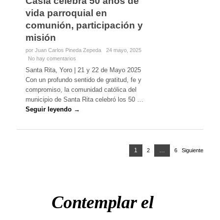
Casia celebra 50 años de
vida parroquial en
comunión, participación y
misión
por Juan Carlos Pineda Zepeda
24 mayo, 2025
No hay comentarios
Santa Rita, Yoro | 21 y 22 de Mayo 2025
Con un profundo sentido de gratitud, fe y
compromiso, la comunidad católica del
municipio de Santa Rita celebró los 50 …
Seguir leyendo →
Paginación
Página
1
…
2
Página
6
Página
Siguiente
de
entradas