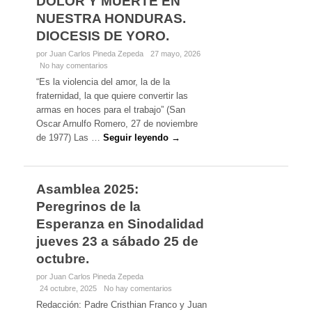
DOLOR Y MUERTE EN
NUESTRA HONDURAS.
DIOCESIS DE YORO.
por Juan Carlos Pineda Zepeda
27 mayo, 2026
No hay comentarios
“Es la violencia del amor, la de la
fraternidad, la que quiere convertir las
armas en hoces para el trabajo” (San
Oscar Arnulfo Romero, 27 de noviembre
de 1977) Las …
Seguir leyendo →
Asamblea 2025:
Peregrinos de la
Esperanza en Sinodalidad
jueves 23 a sábado 25 de
octubre.
por Juan Carlos Pineda Zepeda
24 octubre, 2025
No hay comentarios
Redacción: Padre Cristhian Franco y Juan