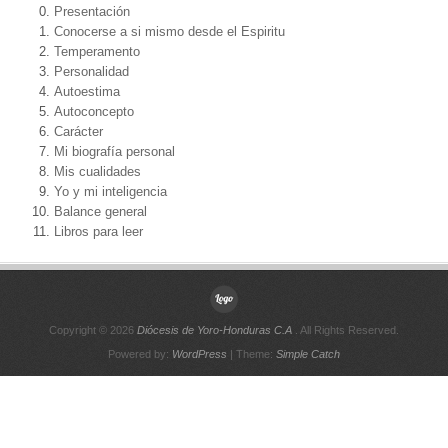
Presentación
Conocerse a si mismo desde el Espiritu
Temperamento
Personalidad
Autoestima
Autoconcepto
Carácter
Mi biografía personal
Mis cualidades
Yo y mi inteligencia
Balance general
Libros para leer
Copyright © 2026
Diócesis de Yoro-Honduras C.A
. All Rights Reserved.
Powered by:
WordPress
| Theme:
Simple Catch